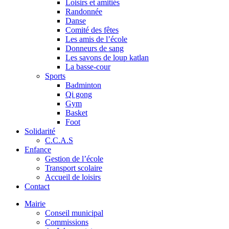
Loisirs et amitiés
Randonnée
Danse
Comité des fêtes
Les amis de l’école
Donneurs de sang
Les savons de loup katlan
La basse-cour
Sports
Badminton
Qi gong
Gym
Basket
Foot
Solidarité
C.C.A.S
Enfance
Gestion de l’école
Transport scolaire
Accueil de loisirs
Contact
Mairie
Conseil municipal
Commissions