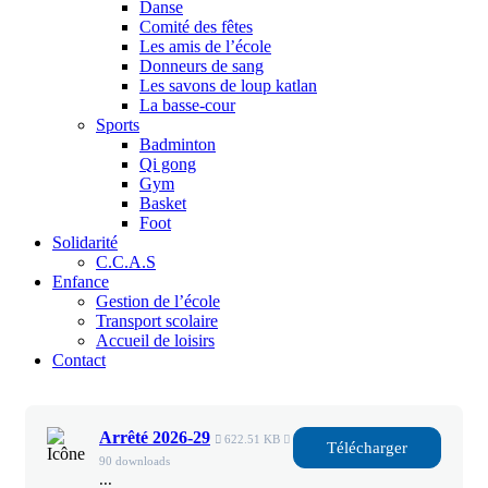
Danse
Comité des fêtes
Les amis de l’école
Donneurs de sang
Les savons de loup katlan
La basse-cour
Sports
Badminton
Qi gong
Gym
Basket
Foot
Solidarité
C.C.A.S
Enfance
Gestion de l’école
Transport scolaire
Accueil de loisirs
Contact
Arrêté 2026-29
622.51 KB
Télécharger
90 downloads
...