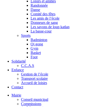
Loisirs et amitiés
Randonnée
Danse
Comité des fêtes
Les amis de l’école
Donneurs de sang
Les savons de loup katlan
La basse-cour
Sports
Badminton
Qi gong
Gym
Basket
Foot
Solidarité
C.C.A.S
Enfance
Gestion de l’école
Transport scolaire
Accueil de loisirs
Contact
Mairie
Conseil municipal
Commissions