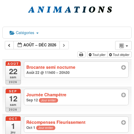
ANIMATIONS
Catégories
AOÛT – DÉC 2026
Tout plier
Tout déplier
AOÛT
Brocante semi nocturne
22
Août 22 @ 11h00 – 20h30
sam
2026
SEP
Journée Champêtre
12
Sep 12
Jour entier
sam
2026
OCT
Récompenses Fleurissement
1
Oct 1
Jour entier
jeu