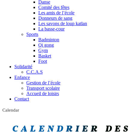
Danse
Comité des fêtes
Les amis de l’école
Donneurs de sang
Les savons de loup katlan
La basse-cour
Sports
Badminton
Qi gong
Gym
Basket
Foot
Solidarité
C.C.A.S
Enfance
Gestion de l’école
Transport scolaire
Accueil de loisirs
Contact
Calendar
CALENDRIER DES