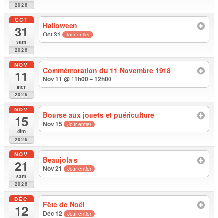
2026
OCT
Halloween
31
Oct 31
Jour entier
sam
2026
NOV
Commémoration du 11 Novembre 1918
11
Nov 11 @ 11h00 – 12h00
mer
2026
NOV
Bourse aux jouets et puériculture
15
Nov 15
Jour entier
dim
2026
NOV
Beaujolais
21
Nov 21
Jour entier
sam
2026
DÉC
Fête de Noël
12
Déc 12
Jour entier