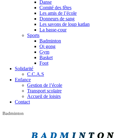
Danse
Comité des fêtes
Les amis de l’école
Donneurs de sang
Les savons de loup katlan
La basse-cour
Sports
Badminton
Qi gong
Gym
Basket
Foot
Solidarité
C.C.A.S
Enfance
Gestion de l’école
Transport scolaire
Accueil de loisirs
Contact
Badminton
BADMINTON