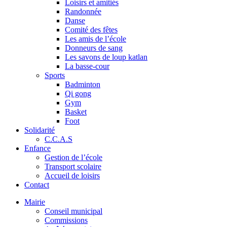
Loisirs et amitiés
Randonnée
Danse
Comité des fêtes
Les amis de l’école
Donneurs de sang
Les savons de loup katlan
La basse-cour
Sports
Badminton
Qi gong
Gym
Basket
Foot
Solidarité
C.C.A.S
Enfance
Gestion de l’école
Transport scolaire
Accueil de loisirs
Contact
Mairie
Conseil municipal
Commissions