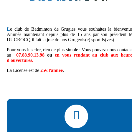
L
e club de Badminton de Grugies vous souhaites la bienvenue
Animés maintenant depuis plus de 15 ans par son président M
DUCROCQ il fait la joie de nos Grugeois(e) sportifs(ves).
Pour vous inscrire, rien de plus simple : Vous pouvez nous contact
au
07.88.90.13.98
ou
en vous rendant au club aux heure
d'ouvertures.
La License est de
25€ l'année
.