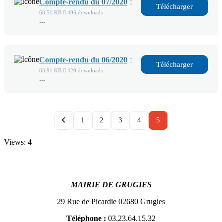
Compte-rendu du 07/2020
Télécharger
68.51 KB
406 downloads
...
Compte-rendu du 06/2020
Télécharger
83.91 KB
420 downloads
...
1
2
3
4
5
Views: 4
MAIRIE DE GRUGIES
29 Rue de Picardie 02680 Grugies
Téléphone :
03.23.64.15.32