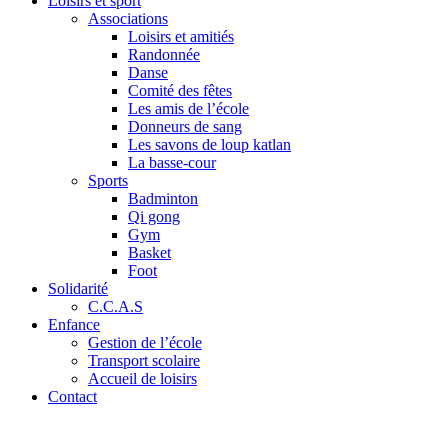
Loisirs et sport
Associations
Loisirs et amitiés
Randonnée
Danse
Comité des fêtes
Les amis de l’école
Donneurs de sang
Les savons de loup katlan
La basse-cour
Sports
Badminton
Qi gong
Gym
Basket
Foot
Solidarité
C.C.A.S
Enfance
Gestion de l’école
Transport scolaire
Accueil de loisirs
Contact