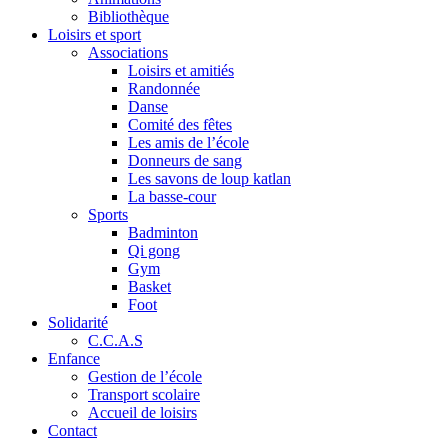
Bibliothèque
Loisirs et sport
Associations
Loisirs et amitiés
Randonnée
Danse
Comité des fêtes
Les amis de l’école
Donneurs de sang
Les savons de loup katlan
La basse-cour
Sports
Badminton
Qi gong
Gym
Basket
Foot
Solidarité
C.C.A.S
Enfance
Gestion de l’école
Transport scolaire
Accueil de loisirs
Contact