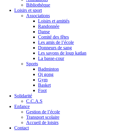
Bibliothèque
Loisirs et sport
Associations
Loisirs et amitiés
Randonnée
Danse
Comité des fêtes
Les amis de l’école
Donneurs de sang
Les savons de loup katlan
La basse-cour
Sports
Badminton
Qi gong
Gym
Basket
Foot
Solidarité
C.C.A.S
Enfance
Gestion de l’école
Transport scolaire
Accueil de loisirs
Contact