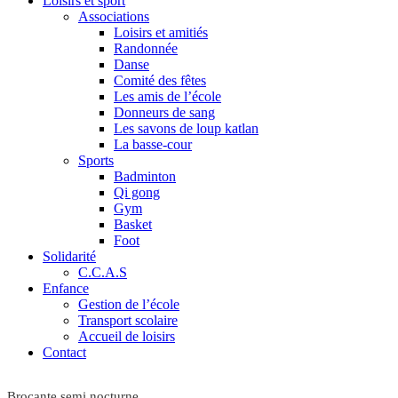
Loisirs et sport
Associations
Loisirs et amitiés
Randonnée
Danse
Comité des fêtes
Les amis de l’école
Donneurs de sang
Les savons de loup katlan
La basse-cour
Sports
Badminton
Qi gong
Gym
Basket
Foot
Solidarité
C.C.A.S
Enfance
Gestion de l’école
Transport scolaire
Accueil de loisirs
Contact
Brocante semi nocturne